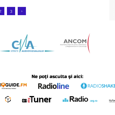
2
3
›
Ne poți asculta și aici: