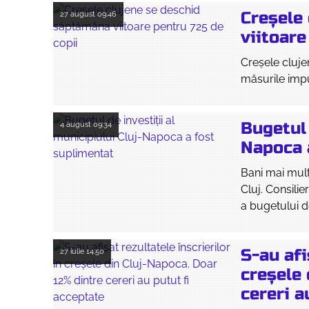
Creșele
27 august
09:46
viitoare
Creșele cluje
măsurile imp
Bugetul 
4 august
09:34
Napoca 
Bani mai mulți
Cluj. Consilie
a bugetului de
S-au afi
27 iulie
14:50
creșele 
cereri a