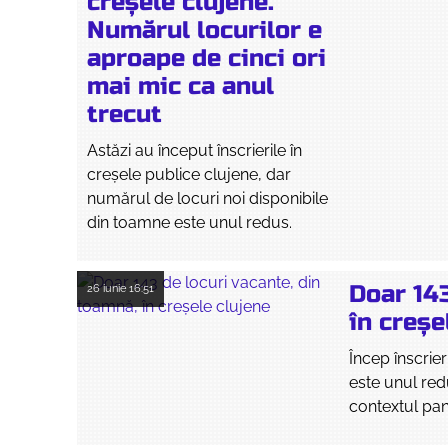
creșele clujene.
Numărul locurilor e
aproape de cinci ori
mai mic ca anul
trecut
Astăzi au început înscrierile în
creșele publice clujene, dar
numărul de locuri noi disponibile
din toamne este unul redus.
Doar 143
26 iunie
16:51
în creșe
Încep înscrie
este unul red
contextul pa