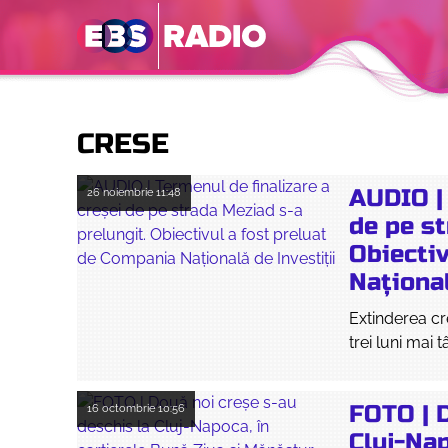
CRESE
AUDIO | 
26 noiembrie
11:48
de pe st
Obiecti
Național
Extinderea cr
trei luni mai t
FOTO | D
16 octombrie
10:56
Cluj-Nap