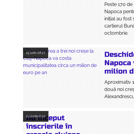
Peste 170 de c
Napoca pentru
inițial au fos
cartierul Bun
octombrie.
Deschide
15 iulie
08:17
Napoca 
milion d
Aproximativ 1
două noi creș
Alexandrescu 
Au început
29 iunie
16:50
înscrierile în