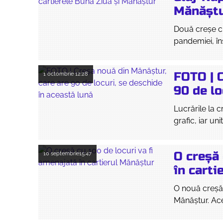
Mănășt
Două creșe cu
pandemiei, îns
FOTO | 
1 octombrie
12:28
90 de lo
Lucrările la 
grafic, iar un
O creșă 
10 septembrie
15:47
în carti
O nouă creșă 
Mănăștur. Ace