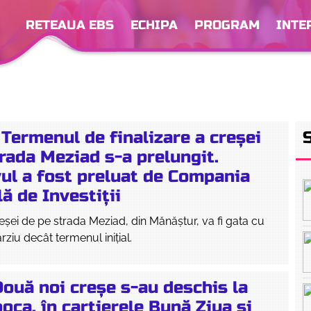
RETEAUA EBS
ECHIPA
PROGRAM
INTE
Termenul de finalizare a creșei
rada Meziad s-a prelungit.
vul a fost preluat de Compania
ă de Investiții
eșei de pe strada Meziad, din Mănăștur, va fi gata cu
ârziu decât termenul inițial.
ouă noi creșe s-au deschis la
oca, în cartierele Bună Ziua și