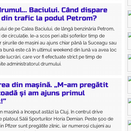
drumul… Baciului. Când dispare
 din trafic la podul Petrom?
lui de pe Calea Baciului, de lângă benzinăria Petrom,
 de circulație, le-a scos peri albi șoferilor timp de
iar șirurile de mașini au ajuns chiar până la Suceagu sau
a bună este că în ultimul weekend din lună va avea loc
e lucrări, care vor fi efectuate strict pe timp de
te administratorul drumului.
rea din mașină. „M-am pregătit
coadă și am ajuns primul
!”
 mașină a început astăzi la Cluj, în centrul drive
 platoul Sălii Sporturilor Horia Demian. Peste 500 de
 Pfizer sunt pregătite zilnic, iar numeroși clujeni au