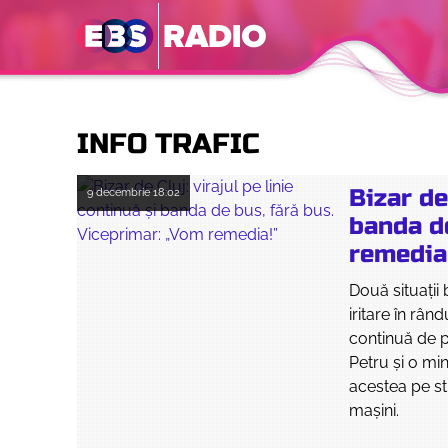
INFO TRAFIC
Bizar de
9 decembrie
18:02
banda d
remedia
Două situații
iritare în rân
continuă de p
Petru și o mi
acestea pe str
mașini.