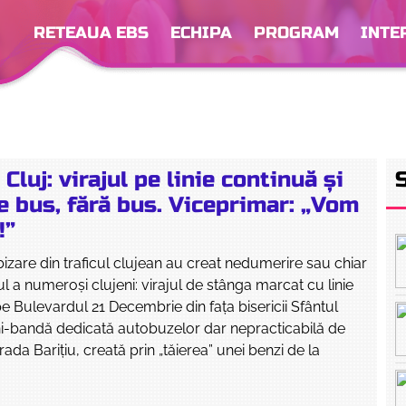
RETEAUA EBS
ECHIPA
PROGRAM
INTE
 Cluj: virajul pe linie continuă și
e bus, fără bus. Viceprimar: „Vom
!”
 bizare din traficul clujean au creat nedumerire sau chiar
dul a numeroși clujeni: virajul de stânga marcat cu linie
e Bulevardul 21 Decembrie din fața bisericii Sfântul
ni-bandă dedicată autobuzelor dar nepracticabilă de
ada Barițiu, creată prin „tăierea” unei benzi de la