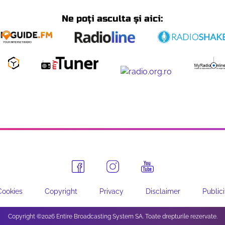
Ne poți asculta și aici:
Cookies
Copyright
Privacy
Disclaimer
Publici
Copyright ©2026 Entire Broadcasting System SA. Toate drepturile rezervate.