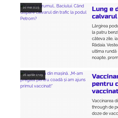
Lung e 
20 mai
21:23
calvarul
Lărgirea podu
la patru benzi
câteva zile, 
Rădaia. Veste
ultima rundă d
noapte, promi
Vaccina
26 aprilie
17:09
pentru 
vaccinat
Vaccinarea din
through de pe
doze de vaccin