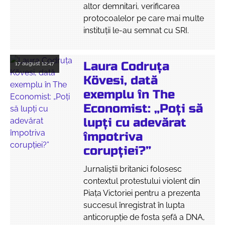
altor demnitari, verificarea
protocoalelor pe care mai multe
instituții le-au semnat cu SRI.
Laura Codruța
17 august
12:47
Kövesi, dată
exemplu în The
Economist: „Poți să
lupți cu adevărat
împotriva
corupției?”
Jurnaliștii britanici folosesc
contextul protestului violent din
Piața Victoriei pentru a prezenta
succesul înregistrat în lupta
anticorupție de fosta șefă a DNA,