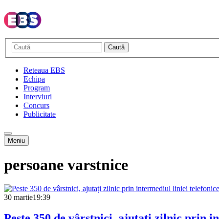
Caută
Reteaua EBS
Echipa
Program
Interviuri
Concurs
Publicitate
Meniu
persoane varstnice
30 martie
19:39
Peste 350 de vârstnici, ajutați zilnic prin i