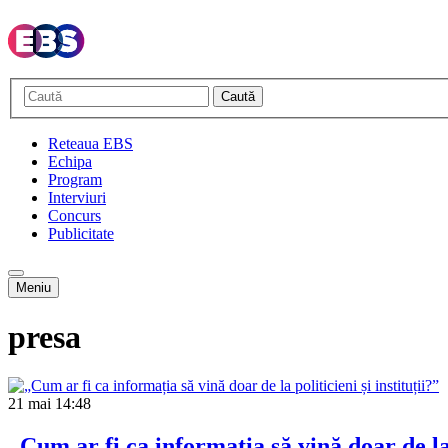
Caută
Reteaua EBS
Echipa
Program
Interviuri
Concurs
Publicitate
Meniu
presa
21 mai
14:48
„Cum ar fi ca informația să vină doar de la p