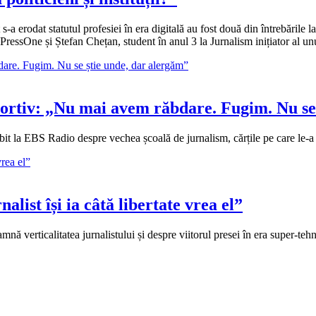
 s-a erodat statutul profesiei în era digitală au fost două din întrebările
 PressOne și Ștefan Chețan, student în anul 3 la Jurnalism inițiator al 
sportiv: „Nu mai avem răbdare. Fugim. Nu se
rbit la EBS Radio despre vechea școală de jurnalism, cărțile pe care le-a 
list își ia câtă libertate vrea el”
 verticalitatea jurnalistului și despre viitorul presei în era super-teh