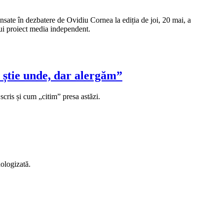
 lansate în dezbatere de Ovidiu Cornea la ediția de joi, 20 mai, a
unui proiect media independent.
 știe unde, dar alergăm”
scris și cum „citim” presa astăzi.
nologizată.