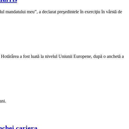
alul mandatului meu”, a declarat preşedintele în exerciţiu în vârstă de
 Hotărârea a fost luată la nivelul Uniunii Europene, după o anchetă a
ani.
nchei cariera