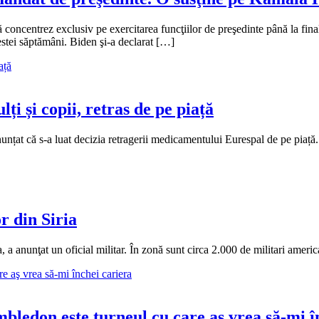
mă concentrez exclusiv pe exercitarea funcţiilor de preşedinte până la fin
cestei săptămâni. Biden şi-a declarat […]
ți și copii, retras de pe piață
țat că s-a luat decizia retragerii medicamentului Eurespal de pe piață.
r din Siria
, a anunţat un oficial militar. În zonă sunt circa 2.000 de militari americ
ledon este turneul cu care aş vrea să-mi î