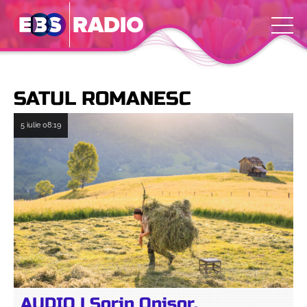
SATUL ROMANESC
5 iulie
08:19
AUDIO | Sorin Onișor,