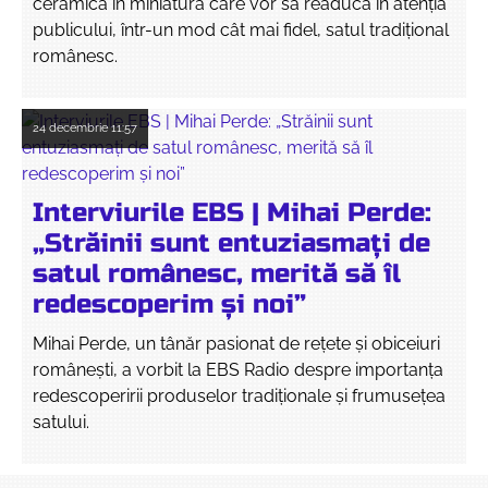
ceramică în miniatură care vor să readucă în atenția
publicului, într-un mod cât mai fidel, satul tradițional
românesc.
24 decembrie
11:57
Interviurile EBS | Mihai Perde:
„Străinii sunt entuziasmați de
satul românesc, merită să îl
redescoperim și noi”
Mihai Perde, un tânăr pasionat de rețete și obiceiuri
românești, a vorbit la EBS Radio despre importanța
redescoperirii produselor tradiționale și frumusețea
satului.