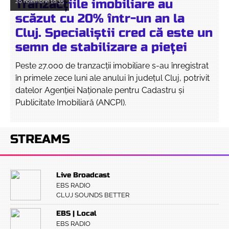
Tranzacțiile imobiliare au
20 noiembrie
18:35
scăzut cu 20% într-un an la
Cluj. Specialiștii cred că este un
semn de stabilizare a pieței
Peste 27.000 de tranzacții imobiliare s-au înregistrat
în primele zece luni ale anului în județul Cluj, potrivit
datelor Agenției Naționale pentru Cadastru și
Publicitate Imobiliară (ANCPI).
STREAMS
Live Broadcast
EBS RADIO
CLUJ SOUNDS BETTER
EBS | Local
EBS RADIO