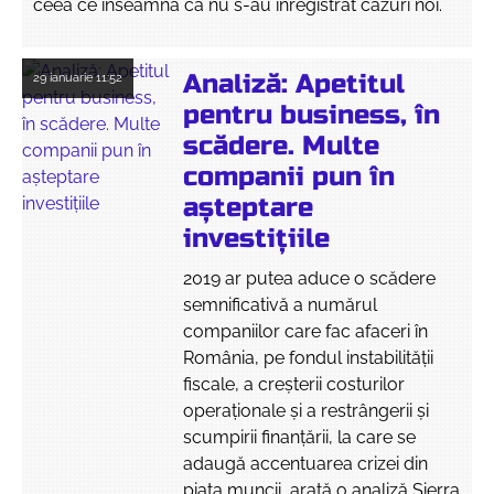
ceea ce înseamnă că nu s-au înregistrat cazuri noi.
Analiză: Apetitul
29 ianuarie
11:52
pentru business, în
scădere. Multe
companii pun în
așteptare
investițiile
2019 ar putea aduce o scădere
semnificativă a numărul
companiilor care fac afaceri în
România, pe fondul instabilității
fiscale, a creșterii costurilor
operaționale și a restrângerii și
scumpirii finanțării, la care se
adaugă accentuarea crizei din
piața muncii, arată o analiză Sierra