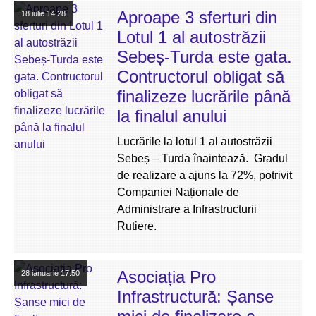
Aproape 3 sferturi din
18 iulie
14:28
Lotul 1 al autostrăzii
Sebeș-Turda este gata.
Contructorul obligat să
finalizeze lucrările până
la finalul anului
Lucrările la lotul 1 al autostrăzii
Sebeș – Turda înaintează. Gradul
de realizare a ajuns la 72%, potrivit
Companiei Naționale de
Administrare a Infrastructurii
Rutiere.
Asociația Pro
28 ianuarie
17:50
Infrastructură: Șanse