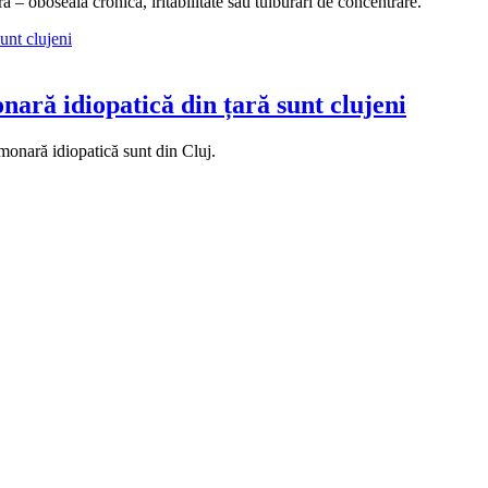
 – oboseală cronică, iritabilitate sau tulburări de concentrare.
nară idiopatică din țară sunt clujeni
monară idiopatică sunt din Cluj.