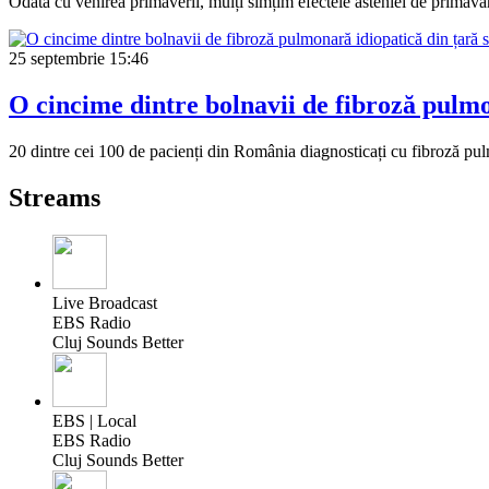
Odată cu venirea primăverii, mulți simțim efectele asteniei de primăvară
25 septembrie
15:46
O cincime dintre bolnavii de fibroză pulmo
20 dintre cei 100 de pacienți din România diagnosticați cu fibroză pul
Streams
Live Broadcast
EBS Radio
Cluj Sounds Better
EBS | Local
EBS Radio
Cluj Sounds Better