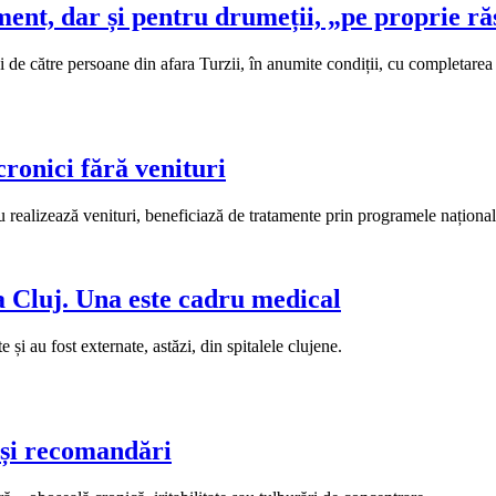
ament, dar și pentru drumeții, „pe proprie r
ă și de către persoane din afara Turzii, în anumite condiții, cu completare
ronici fără venituri
 realizează venituri, beneficiază de tratamente prin programele național
a Cluj. Una este cadru medical
și au fost externate, astăzi, din spitalele clujene.
și recomandări