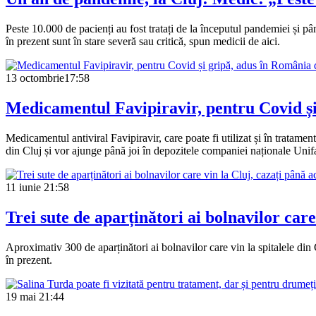
Peste 10.000 de pacienți au fost tratați de la începutul pandemiei și pân
în prezent sunt în stare severă sau critică, spun medicii de aici.
13 octombrie
17:58
Medicamentul Favipiravir, pentru Covid și 
Medicamentul antiviral Favipiravir, care poate fi utilizat și în tratam
din Cluj și vor ajunge până joi în depozitele companiei naționale Unif
11 iunie
21:58
Trei sute de aparținători ai bolnavilor care
Aproximativ 300 de aparținători ai bolnavilor care vin la spitalele din Cl
în prezent.
19 mai
21:44