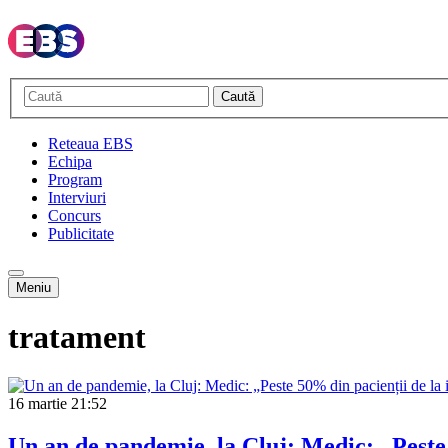
Caută
Reteaua EBS
Echipa
Program
Interviuri
Concurs
Publicitate
Meniu
tratament
16 martie
21:52
Un an de pandemie, la Cluj: Medic: „Peste 5