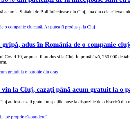
ă acum la Spitalul de Boli Infecțioase din Cluj, una din cele câteva unităț
gripă, adus în România de o companie clujea
entul Covid 19, ar putea fi produs și la Cluj. În primă fază, 250.000 de
arm.
 vin la Cluj, cazați până acum gratuit la o 
uj au fost cazați gratuit în spațiile puse la dispoziție de o biserică din o