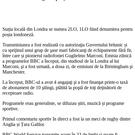
Stația locală din Londra se numea 2LO, 1LO fiind denumirea pentru
poșta londoneză.
Transmisiunea a fost realizată cu autorizaţia Guvernului britanic și
cu sprijinul unui grup de şase mari fabricanţi de echipamente fără fir,
între care și pionierul radiofoniei Guglielmo Marconi. Emisia zilnică
a programelor BBC a început, din studioul de la Londra al lui
Marconi, şi a fost urmată, a doua zi, de emisiuni de la Birmingham şi
Manchester.
La început, BBC-ul a avut 4 angajaţi şi a fost finanţat printr-o taxă
de abonament de 10 şilingi, plătită la poştă de toţi deţinătorii de
receptoare radio.
Programele erau generaliste, se difuzau știri, muzică și programe
sportive.
Primul comentariu sportiv în direct a fost la un meci de rugby dintre
Anglia și Țara Galilor.
BBC World Service transmite acum în 33 de limbi și poate fi