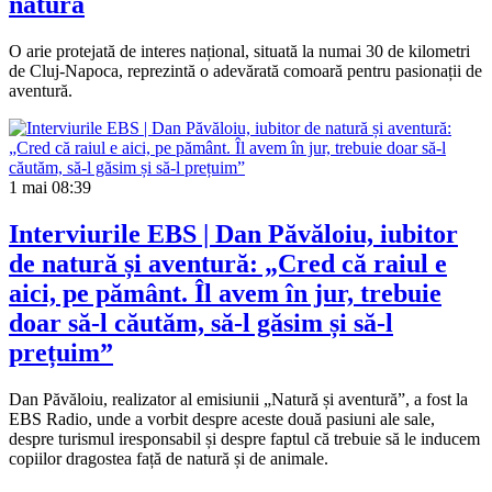
natură
O arie protejată de interes național, situată la numai 30 de kilometri
de Cluj-Napoca, reprezintă o adevărată comoară pentru pasionații de
aventură.
1 mai
08:39
Interviurile EBS | Dan Păvăloiu, iubitor
de natură și aventură: „Cred că raiul e
aici, pe pământ. Îl avem în jur, trebuie
doar să-l căutăm, să-l găsim și să-l
prețuim”
Dan Păvăloiu, realizator al emisiunii „Natură și aventură”, a fost la
EBS Radio, unde a vorbit despre aceste două pasiuni ale sale,
despre turismul iresponsabil și despre faptul că trebuie să le inducem
copiilor dragostea față de natură și de animale.