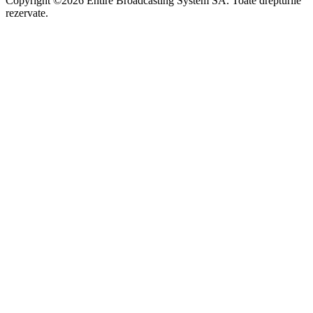
Copyright ©2026 Entire Broadcasting System SA. Toate drepturile
rezervate.