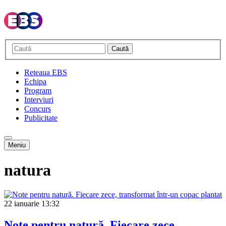
Caută
Reteaua EBS
Echipa
Program
Interviuri
Concurs
Publicitate
Meniu
natura
22 ianuarie
13:32
Note pentru natură. Fiecare zece,