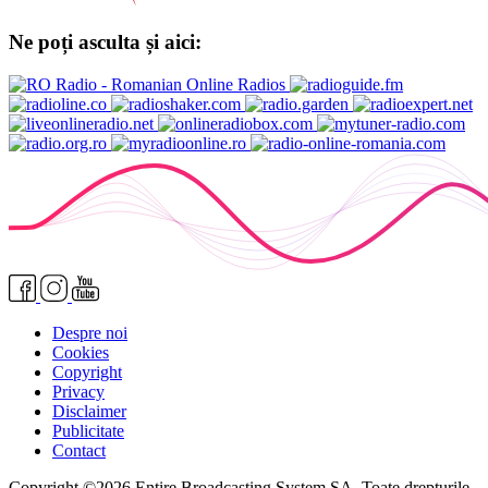
Ne poți asculta și aici:
Despre noi
Cookies
Copyright
Privacy
Disclaimer
Publicitate
Contact
Copyright ©2026 Entire Broadcasting System SA. Toate drepturile