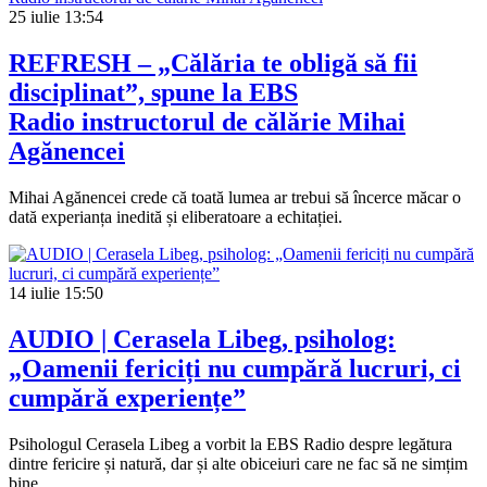
25 iulie
13:54
REFRESH – „Călăria te obligă să fii
disciplinat”, spune la EBS
Radio instructorul de călărie Mihai
Agănencei
Mihai Agănencei crede că toată lumea ar trebui să încerce măcar o
dată experianța inedită și eliberatoare a echitației.
14 iulie
15:50
AUDIO | Cerasela Libeg, psiholog:
„Oamenii fericiți nu cumpără lucruri, ci
cumpără experiențe”
Psihologul Cerasela Libeg a vorbit la EBS Radio despre legătura
dintre fericire și natură, dar și alte obiceiuri care ne fac să ne simțim
bine.