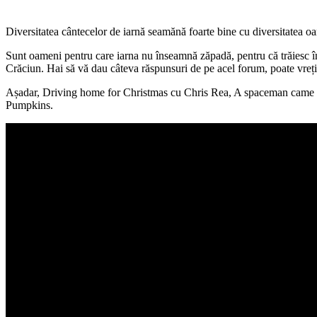
Diversitatea cântecelor de iarnă seamănă foarte bine cu diversitatea oamen
Sunt oameni pentru care iarna nu înseamnă zăpadă, pentru că trăiesc în l
Crăciun. Hai să vă dau câteva răspunsuri de pe acel forum, poate vreți 
Așadar, Driving home for Christmas cu Chris Rea, A spaceman came t
Pumpkins.