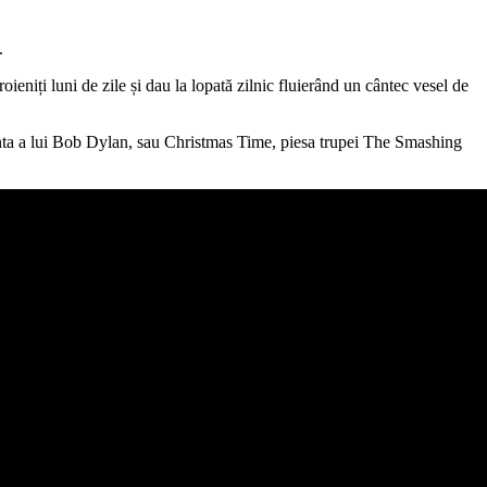
.
ieniți luni de zile și dau la lopată zilnic fluierând un cântec vesel de
ta a lui Bob Dylan, sau Christmas Time, piesa trupei The Smashing