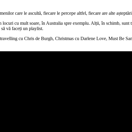
ilor care le ascultă, fiecare le percepe altfel, fiecare are alte așteptări
ocuri cu mult soare, în Australia spre exemplu. Alții, în schimb, sunt tro
să vă faceți un playlist.
ravelling cu Chris de Burgh, Christmas cu Darlene Love, Must Be San