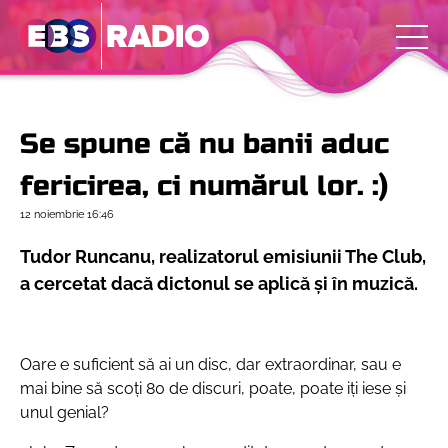
Se spune că nu banii aduc
fericirea, ci numărul lor. :)
12 noiembrie
16:46
Tudor Runcanu, realizatorul emisiunii The Club,
a cercetat dacă dictonul se aplică și în muzică.
Oare e suficient să ai un disc, dar extraordinar, sau e
mai bine să scoți 80 de discuri, poate, poate iți iese și
unul genial?