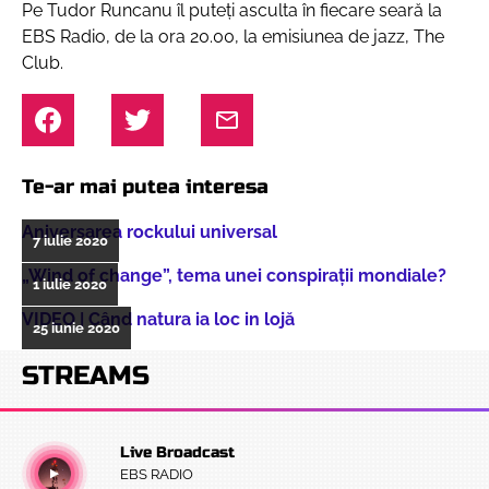
Pe Tudor Runcanu îl puteți asculta în fiecare seară la
EBS Radio, de la ora 20.00, la emisiunea de jazz, The
Club.
Te-ar mai putea interesa
Aniversarea rockului universal
7 iulie 2020
„Wind of change”, tema unei conspiraţii mondiale?
1 iulie 2020
VIDEO | Când natura ia loc in lojă
25 iunie 2020
STREAMS
Live Broadcast
EBS RADIO