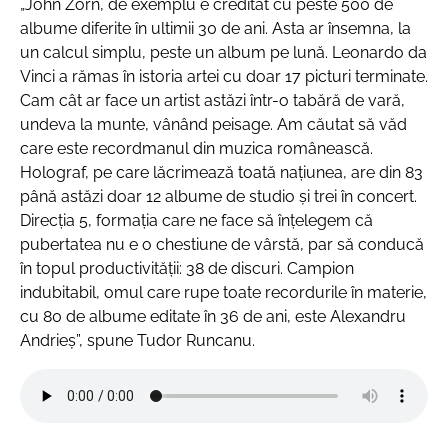
„John Zorn, de exemplu e creditat cu peste 500 de
albume diferite în ultimii 30 de ani. Asta ar însemna, la
un calcul simplu, peste un album pe lună. Leonardo da
Vinci a rămas în istoria artei cu doar 17 picturi terminate.
Cam cât ar face un artist astăzi într-o tabără de vară,
undeva la munte, vânând peisage. Am căutat să văd
care este recordmanul din muzica românească.
Holograf, pe care lăcrimează toată națiunea, are din 83
până astăzi doar 12 albume de studio și trei în concert.
Direcția 5, formația care ne face să înțelegem că
pubertatea nu e o chestiune de vârstă, par să conducă
în topul productivității: 38 de discuri. Campion
indubitabil, omul care rupe toate recordurile în materie,
cu 80 de albume editate în 36 de ani, este Alexandru
Andrieș”
, spune Tudor Runcanu.