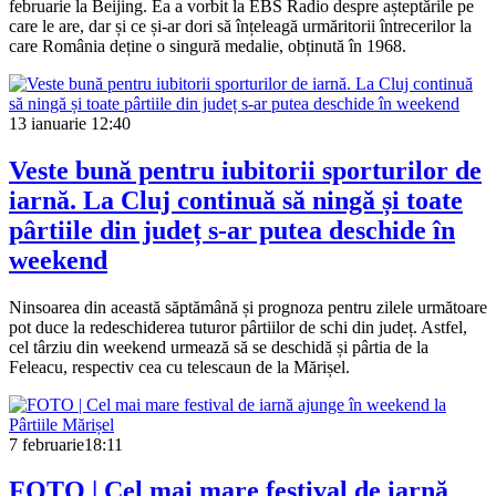
februarie la Beijing. Ea a vorbit la EBS Radio despre așteptările pe
care le are, dar și ce și-ar dori să înțeleagă urmăritorii întrecerilor la
care România deține o singură medalie, obținută în 1968.
13 ianuarie
12:40
Veste bună pentru iubitorii sporturilor de
iarnă. La Cluj continuă să ningă și toate
pârtiile din județ s-ar putea deschide în
weekend
Ninsoarea din această săptămână și prognoza pentru zilele următoare
pot duce la redeschiderea tuturor pârtiilor de schi din județ. Astfel,
cel târziu din weekend urmează să se deschidă și pârtia de la
Feleacu, respectiv cea cu telescaun de la Mărișel.
7 februarie
18:11
FOTO | Cel mai mare festival de iarnă