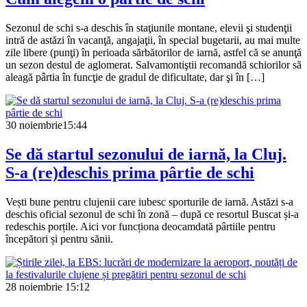
Sezonul de schi s-a deschis în staţiunile montane, elevii şi studenţii
intră de astăzi în vacanţă, angajaţii, în special bugetarii, au mai multe
zile libere (punţi) în perioada sărbătorilor de iarnă, astfel că se anunţă
un sezon destul de aglomerat. Salvamontiştii recomandă schiorilor să
aleagă pârtia în funcţie de gradul de dificultate, dar şi în […]
30 noiembrie
15:44
Se dă startul sezonului de iarnă, la Cluj.
S-a (re)deschis prima pârtie de schi
Vești bune pentru clujenii care iubesc sporturile de iarnă. Astăzi s-a
deschis oficial sezonul de schi în zonă – după ce resortul Buscat și-a
redeschis porțile. Aici vor funcționa deocamdată pârtiile pentru
începători și pentru sănii.
28 noiembrie
15:12