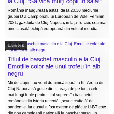
la Cluj. “Să vină mulți copii în sală!”
România inaugurează astăzi de la 20.30 meciurile
grupei D a Campionatului European de Volei Feminin
2021, găzduită de Cluj-Napoca, în fața Turciei, cea mai
bine clasată echipă europeană din voleiul mondial.
21 iunie
20:11
Titlul de baschet masculin e la Cluj.
Emoțiile color ale unui trofeu în alb
negru
Mii de clujeni au venit duminică seară la BT Arena din
Cluj-Napoca să guste din cireașa de pe tort a celei
mai lungi lupte pentru titlul suprem în baschetul
românesc din istoria recentă, „scurtcircuitată” de
pandemie. Iar gustul a fost extrem de plăcut: U-BT este
din nou campioană națională la baschet masculin.