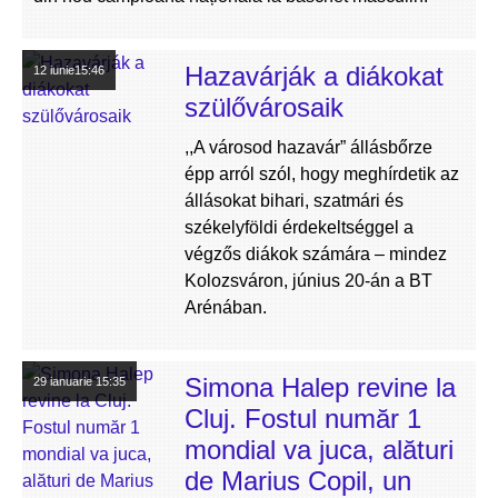
Hazavárják a diákokat
12 iunie
15:46
szülővárosaik
,,A városod hazavár” állásbőrze
épp arról szól, hogy meghírdetik az
állásokat bihari, szatmári és
székelyföldi érdekeltséggel a
végzős diákok számára – mindez
Kolozsváron, június 20-án a BT
Arénában.
Simona Halep revine la
29 ianuarie
15:35
Cluj. Fostul număr 1
mondial va juca, alături
de Marius Copil, un