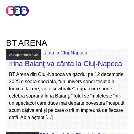
BT ARENA
26 septembrie
12:30
Irina Baianţ va cânta la Cluj-Napoca
BT Arena din Cluj-Napoca va găzdui pe 12 decembrie
2025 o seară specială, “un univers sonor țesut din
lumină, tăcere, voce și vibrație”, după cum spune
celebra soprană Irina Baianţ. “Totul se împletește într-
un spectacol care duce mai departe povestea începută
acum câțiva ani și pe care o trăim împreună de fiecare
dată. Abia aștept […]