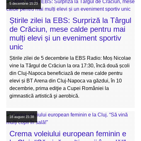
5 decembrie
15:23
Știrile zilei la EBS: Surpriză la Târgul
de Crăciun, mese calde pentru mai
mulți elevi și un eveniment sportiv
unic
Știrile zilei de 5 decembrie la EBS Radio: Moș Nicolae
vine la Târgul de Crăciun la ora 17:30, încă două școli
din Cluj-Napoca beneficiază de mese calde pentru
elevi și BT Arena din Cluj-Napoca va găzdui, în 10
decembrie, prima ediţie a Cupei României la
gimnastică artistică şi aerobică.
18 august
15:38
Crema voleiului european feminin e