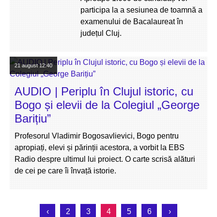
participa la a sesiunea de toamnă a
examenului de Bacalaureat în
județul Cluj.
21 august
12:40
AUDIO | Periplu în Clujul istoric, cu
Bogo și elevii de la Colegiul „George
Barițiu”
Profesorul Vladimir Bogosavlievici, Bogo pentru
apropiați, elevi și părinții acestora, a vorbit la EBS
Radio despre ultimul lui proiect. O carte scrisă alături
de cei pe care îi învață istorie.
‹
2
3
4
5
6
›