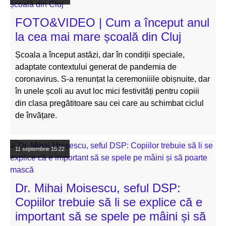
FOTO&VIDEO | Cum a început anul
la cea mai mare școală din Cluj
Școala a început astăzi, dar în condiții speciale,
adaptate contextului generat de pandemia de
coronavirus. S-a renunțat la ceremoniiile obișnuite, dar
în unele școli au avut loc mici festivități pentru copiii
din clasa pregătitoare sau cei care au schimbat ciclul
de învățare.
11 septembrie
15:22
Dr. Mihai Moisescu, seful DSP:
Copiilor trebuie să li se explice că e
important să se spele pe mâini și să