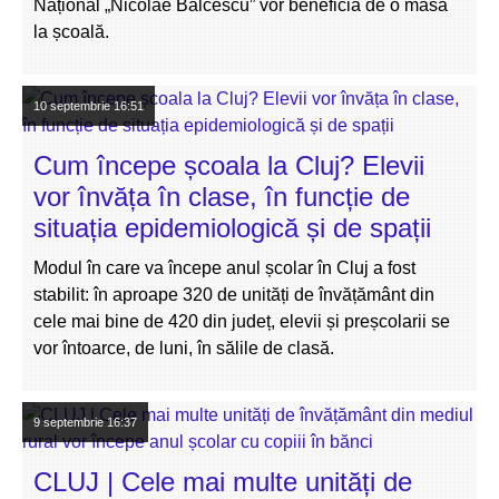
Național „Nicolae Bălcescu” vor beneficia de o masă
la școală.
10 septembrie
16:51
Cum începe școala la Cluj? Elevii
vor învăța în clase, în funcție de
situația epidemiologică și de spații
Modul în care va începe anul școlar în Cluj a fost
stabilit: în aproape 320 de unități de învățământ din
cele mai bine de 420 din județ, elevii și preșcolarii se
vor întoarce, de luni, în sălile de clasă.
9 septembrie
16:37
CLUJ | Cele mai multe unități de