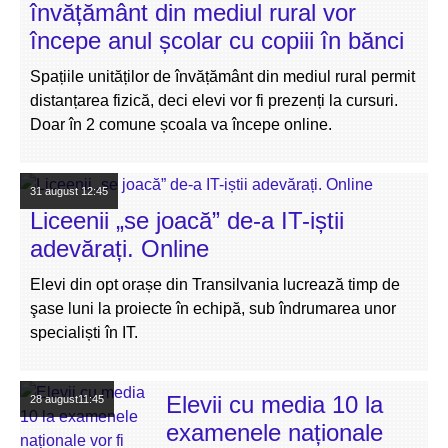
învățământ din mediul rural vor
începe anul școlar cu copiii în bănci
Spațiile unităților de învățământ din mediul rural permit
distanțarea fizică, deci elevi vor fi prezenți la cursuri.
Doar în 2 comune școala va începe online.
31 august
12:45
Liceenii „se joacă” de-a IT-iștii
adevărați. Online
Elevi din opt orașe din Transilvania lucrează timp de
şase luni la proiecte în echipă, sub îndrumarea unor
specialiști în IT.
Elevii cu media 10 la
28 august
11:45
examenele naționale