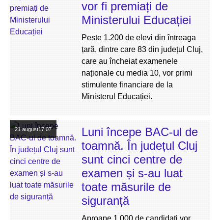
vor fi premiați de
Ministerului Educației
Peste 1.200 de elevi din întreaga
țară, dintre care 83 din județul Cluj,
care au încheiat examenele
naționale cu media 10, vor primi
stimulente financiare de la
Ministerul Educației.
Luni începe BAC-ul de
21 august
17:07
toamnă. În județul Cluj
sunt cinci centre de
examen și s-au luat
toate măsurile de
siguranță
Aproape 1.000 de candidați vor