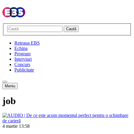
Caută
Reteaua EBS
Echipa
Program
Interviuri
Concurs
Publicitate
Meniu
job
4 martie
13:58