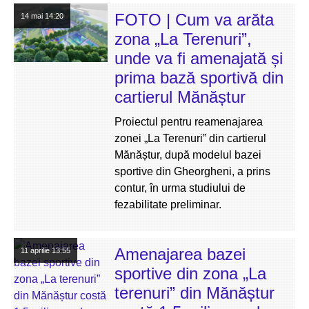
FOTO | Cum va arăta
14 mai
14:20
zona „La Terenuri”,
unde va fi amenajată și
prima bază sportivă din
cartierul Mănăștur
Proiectul pentru reamenajarea
zonei „La Terenuri” din cartierul
Mănăștur, după modelul bazei
sportive din Gheorgheni, a prins
contur, în urma studiului de
fezabilitate preliminar.
Amenajarea bazei
11 aprilie
13:55
sportive din zona „La
terenuri” din Mănăștur