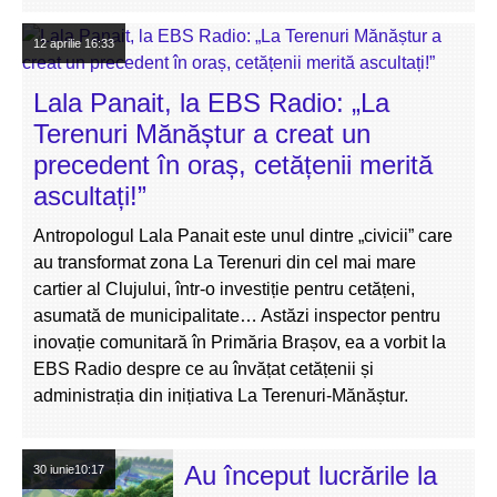
12 aprilie
16:33
Lala Panait, la EBS Radio: „La
Terenuri Mănăștur a creat un
precedent în oraș, cetățenii merită
ascultați!”
Antropologul Lala Panait este unul dintre „civicii” care
au transformat zona La Terenuri din cel mai mare
cartier al Clujului, într-o investiție pentru cetățeni,
asumată de municipalitate… Astăzi inspector pentru
inovație comunitară în Primăria Brașov, ea a vorbit la
EBS Radio despre ce au învățat cetățenii și
administrația din inițiativa La Terenuri-Mănăștur.
Au început lucrările la
30 iunie
10:17