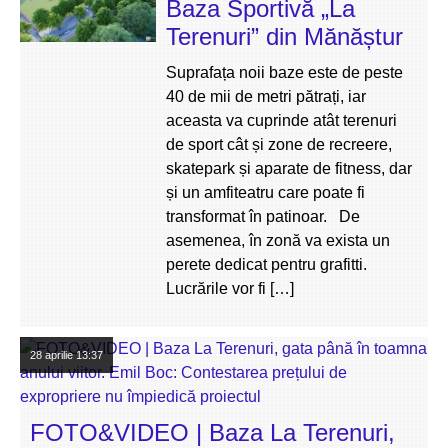
Baza Sportivă „La
Terenuri” din Mănăștur
Suprafața noii baze este de peste
40 de mii de metri pătrați, iar
aceasta va cuprinde atât terenuri
de sport cât și zone de recreere,
skatepark și aparate de fitness, dar
și un amfiteatru care poate fi
transformat în patinoar. De
asemenea, în zonă va exista un
perete dedicat pentru grafitti.
Lucrările vor fi […]
28 aprilie
13:37
FOTO&VIDEO | Baza La Terenuri,