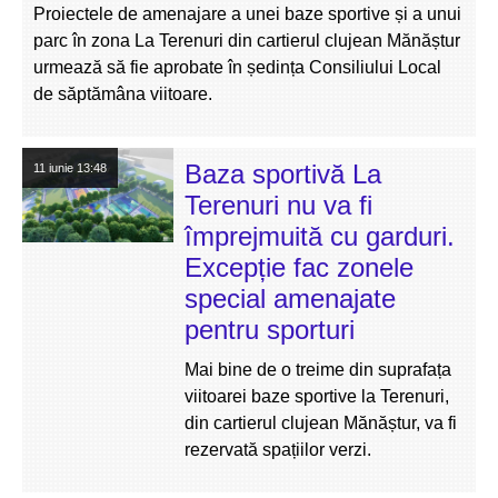
Proiectele de amenajare a unei baze sportive și a unui
parc în zona La Terenuri din cartierul clujean Mănăștur
urmează să fie aprobate în ședința Consiliului Local
de săptămâna viitoare.
Baza sportivă La
11 iunie
13:48
Terenuri nu va fi
împrejmuită cu garduri.
Excepție fac zonele
special amenajate
pentru sporturi
Mai bine de o treime din suprafața
viitoarei baze sportive la Terenuri,
din cartierul clujean Mănăștur, va fi
rezervată spațiilor verzi.