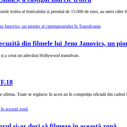
. Marele trofeu al festivalului și premiul de 15.000 de euro, au mers către
 recuzită din filmele lui Jeno Janovics, un pi
ă și a creat un adevărat Hollywood transilvan.
FF.18
se afirma. Toate se regăsesc în acest an în competiția oficială din cadrul 
orul și-ar dori să filmeze în această zonă