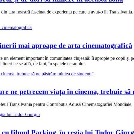
din țara noastră fascinat de experiența pe care a avut-o în Transilvania.
tinerii mai aproape de arta cinematografică
 un element important în comunitatea clujeană: îi apropie pe copii și pe
tineri ce se află, de fapt, în spatele ecranului.
care ne petrecem viața în cinema, trebuie s
ofeul Transilvania pentru Contribuția Adusă Cinematografiei Mondiale.
s cu filmul Parking, în regia lui Tudor Giurg