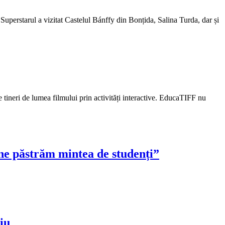
 Superstarul a vizitat Castelul Bánffy din Bonțida, Salina Turda, dar și
 tineri de lumea filmului prin activități interactive. EducaTIFF nu
ă ne păstrăm mintea de studenți”
iu