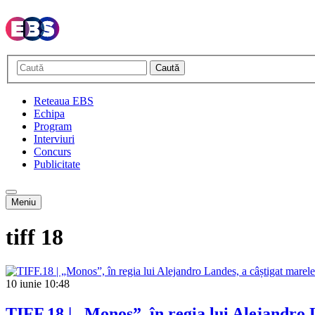
Caută
Reteaua EBS
Echipa
Program
Interviuri
Concurs
Publicitate
Meniu
tiff 18
10 iunie
10:48
TIFF.18 | „Monos”, în regia lui Alejandro 