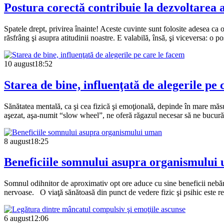
Postura corectă contribuie la dezvoltarea
Spatele drept, privirea înainte! Aceste cuvinte sunt folosite adesea ca o
răsfrâng şi asupra atitudinii noastre. E valabilă, însă, şi viceversa: o 
10 august
18:52
Starea de bine, influenţată de alegerile pe 
Sănătatea mentală, ca şi cea fizică şi emoţională, depinde în mare măsur
aşezat, aşa-numit “slow wheel”, ne oferă răgazul necesar să ne bucur
8 august
18:25
Beneficiile somnului asupra organismului
Somnul odihnitor de aproximativ opt ore aduce cu sine beneficii nebănui
nervoase. O viaţă sănătoasă din punct de vedere fizic şi psihic este re
6 august
12:06