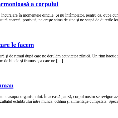
 armonioasă a corpului
 încurajare în momentele dificile. Şi nu întâmplător, pentru că, după cum 
postură corectă, potrivită, ne creşte stima de sine şi ne scapă de durerile
care le facem
ă şi de ritmul după care ne derulăm activitatea zilnică. Un ritm haotic ş
ăm de binele şi frumuseţea care ne […]
 uman
te asupra organismului. În această pauză, corpul nostru se revigorează ş
zultatul echilibrului între muncă, odihnă şi alimentaţie cumpătată. Speci