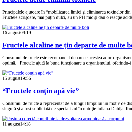
Principalele ajutoare în “mobilizarea limfei şi eliminarea toxinelor di
Fructele acrişoare, mai puţin dulci, au un PH mic şi dau o reacţie acidă
16 august
09:19
Fructele alcaline ne ţin departe de multe b
Consumul de fructe este recomandat deoarece acestea aduc organismulu
optimă. Fructele ajută la buna funcţionare a organismului, oferindu-i a
15 august
19:56
“Fructele conţin apă vie”
Consumul de fructe a reprezentat de-a lungul timpului un motiv de dispu
singură şi a fost subliniată de specialistul în nutriţie Iuliana Dabija: 
11 august
14:18