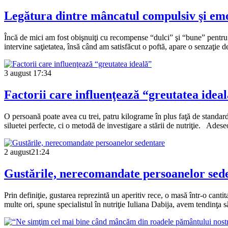
Legătura dintre mâncatul compulsiv şi emo
Încă de mici am fost obişnuiţi cu recompense “dulci” şi “bune” pentru
intervine saţietatea, însă când am satisfăcut o poftă, apare o senzaţie
3 august
17:34
Factorii care influenţează “greutatea idea
O persoană poate avea cu trei, patru kilograme în plus faţă de standard
siluetei perfecte, ci o metodă de investigare a stării de nutriţie. Ade
2 august
21:24
Gustările, nerecomandate persoanelor sed
Prin definiţie, gustarea reprezintă un aperitiv rece, o masă într-o can
multe ori, spune specialistul în nutriţie Iuliana Dabija, avem tendinţa