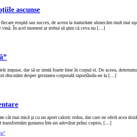
ţiile ascunse
 fiecare reuşită sau succes, de aceea la maturitate alunecăm mult mai u
 de vină. În acel moment ar trebui să ştim că ceva nu […]
lă”
ele impuse, dar să se simtă foarte bine în corpul ei. De aceea, determin
seori discutăm despre greutatea corporală raportându-ne la […]
entare
titate cât mai mică şi cu un aport caloric redus, dar care ne oferă acea 
 să transformăm gustarea într-un adevărat prânz copios, […]