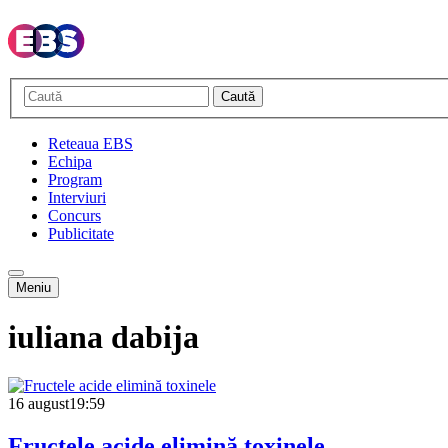
Caută
Reteaua EBS
Echipa
Program
Interviuri
Concurs
Publicitate
Meniu
iuliana dabija
16 august
19:59
Fructele acide elimină toxinele