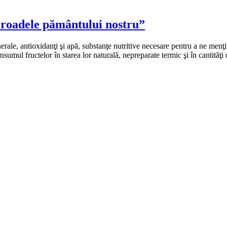
roadele pământului nostru”
rale, antioxidanţi şi apă, substanţe nutritive necesare pentru a ne menţine
sumul fructelor în starea lor naturală, nepreparate termic şi în cantităţ