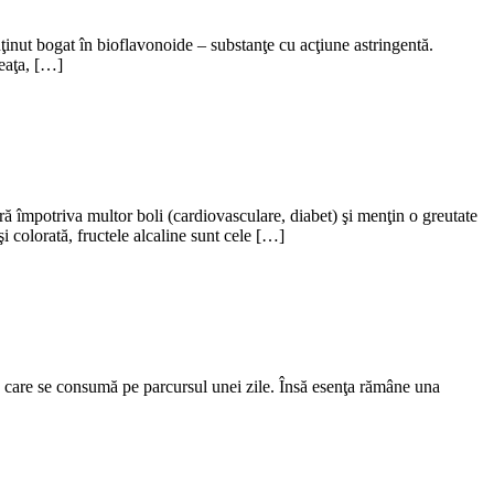
onţinut bogat în bioflavonoide – substanţe cu acţiune astringentă.
neaţa, […]
împotriva multor boli (cardiovasculare, diabet) şi menţin o greutate
i colorată, fructele alcaline sunt cele […]
 în care se consumă pe parcursul unei zile. Însă esenţa rămâne una