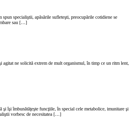
spun specialiştii, apăsările sufleteşti, preocupările cotidiene se
 lombare sau […]
i agitat ne solicită extrem de mult organismul, în timp ce un ritm lent,
i îşi îmbunătăţeşte funcţiile, în special cele metabolice, imunitare şi
aliştii vorbesc de necesitatea […]