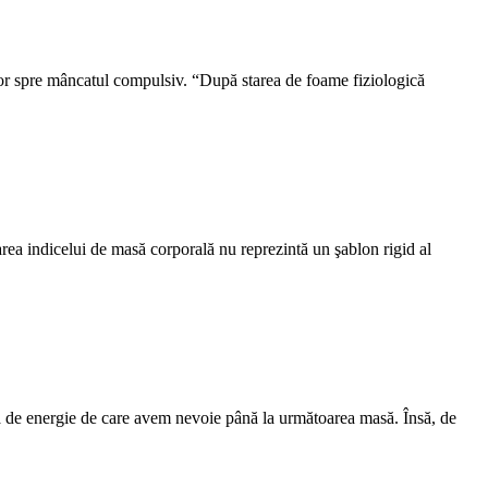
şor spre mâncatul compulsiv. “După starea de foame fiziologică
area indicelui de masă corporală nu reprezintă un şablon rigid al
doză de energie de care avem nevoie până la următoarea masă. Însă, de