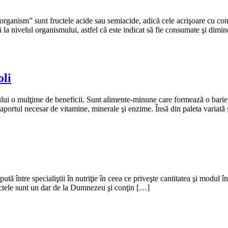
n organism” sunt fructele acide sau semiacide, adică cele acrişoare cu c
 la nivelul organismului, astfel că este indicat să fie consumate şi dimi
oli
i o mulţime de beneficii. Sunt alimente-minune care formează o barieră 
portul necesar de vitamine, minerale şi enzime. Însă din paleta variată ş
tă între specialiştii în nutriţie în ceea ce priveşte cantitatea şi modul
fructele sunt un dar de la Dumnezeu şi conţin […]